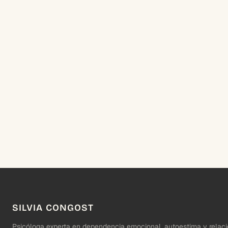
SILVIA CONGOST
Psicóloga experta en dependencia emocional, autoestima y relaci