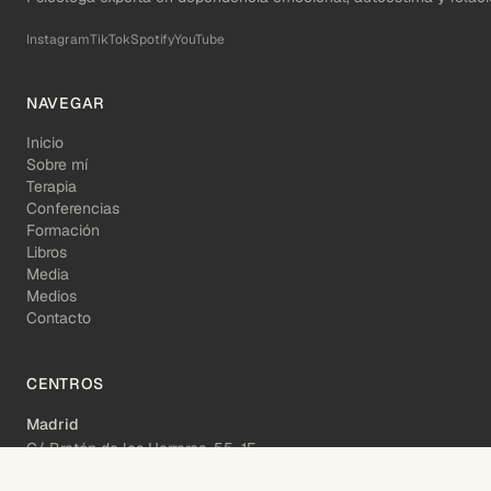
Instagram
TikTok
Spotify
YouTube
NAVEGAR
Inicio
Sobre mí
Terapia
Conferencias
Formación
Libros
Media
Medios
Contacto
CENTROS
Madrid
C/ Bretón de los Herreros, 55, 1F
Barcelona