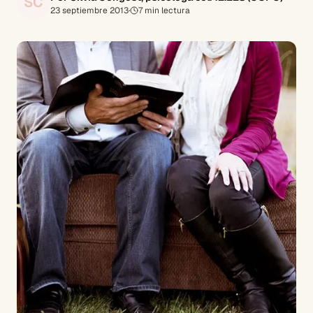
SC
23 septiembre 2013
·
7
min lectura