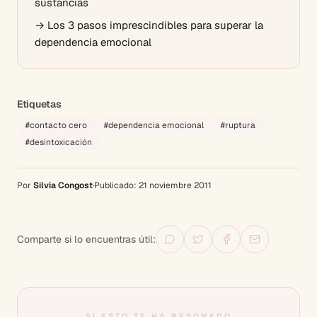
sustancias
→
Los 3 pasos imprescindibles para superar la
dependencia emocional
Etiquetas
#
contacto cero
#
dependencia emocional
#
ruptura
#
desintoxicación
Por
Silvia Congost
·
Publicado:
21 noviembre 2011
Comparte si lo encuentras útil:
SI ESTO TE HA RESONADO