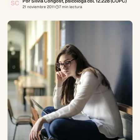
Por Silvia Congost, psicóloga col. 12.228 (COPC)
SC
21 noviembre 2011
·
7
min lectura