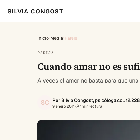
SILVIA CONGOST
Inicio
›
Media
›
Pareja
PAREJA
Cuando amar no es sufic
A veces el amor no basta para que una
Por Silvia Congost, psicóloga col. 12.22
SC
9 enero 2011
·
7
min lectura