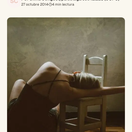
SC
27 octubre 2014
·
4
min lectura