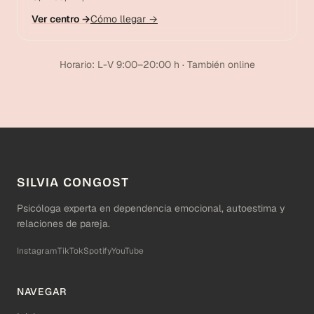
Ver centro →
Cómo llegar →
Horario: L-V 9:00–20:00 h · También online
SILVIA CONGOST
Psicóloga experta en dependencia emocional, autoestima y
relaciones de pareja.
Instagram
TikTok
Spotify
YouTube
NAVEGAR