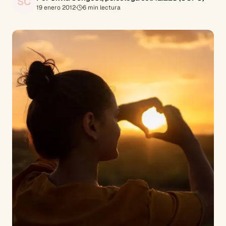
SC
19 enero 2012
·
6
min lectura