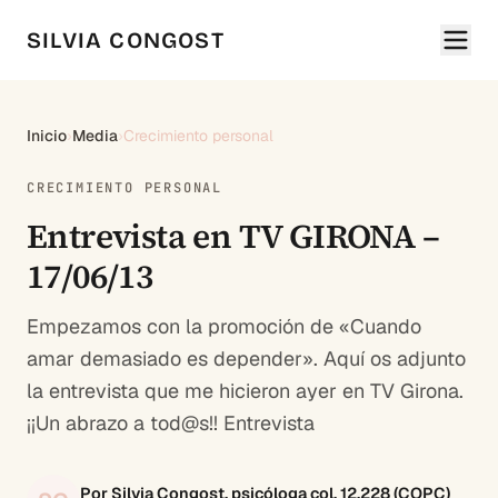
SILVIA CONGOST
Inicio
›
Media
›
Crecimiento personal
CRECIMIENTO PERSONAL
Entrevista en TV GIRONA –
17/06/13
Empezamos con la promoción de «Cuando
amar demasiado es depender». Aquí os adjunto
la entrevista que me hicieron ayer en TV Girona.
¡¡Un abrazo a tod@s!! Entrevista
Por Silvia Congost, psicóloga col. 12.228 (COPC)