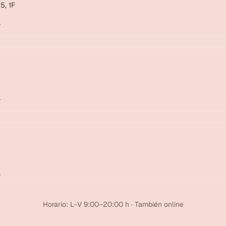
5, 1F
→
→
→
Horario: L-V 9:00–20:00 h · También online