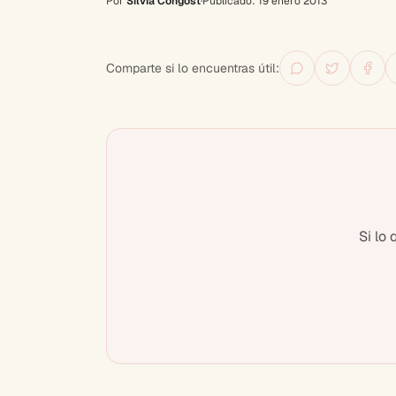
Por
Silvia Congost
·
Publicado:
19 enero 2013
Comparte si lo encuentras útil:
Si lo