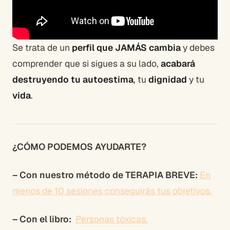
Se trata de un
perfil que JAMÁS cambia
y debes
comprender que si sigues a su lado,
acabará
destruyendo tu autoestima
, tu
dignidad
y tu
vida
.
¿CÓMO PODEMOS AYUDARTE?
– Con nuestro método de TERAPIA BREVE:
En
menos de 10 sesiones conseguirás tus objetivos.
– Con el libro:
Personas tóxicas.