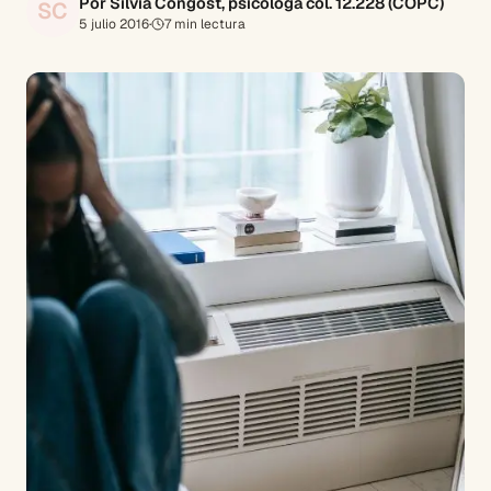
Por Silvia Congost, psicóloga col. 12.228 (COPC)
SC
5 julio 2016
·
7
min lectura