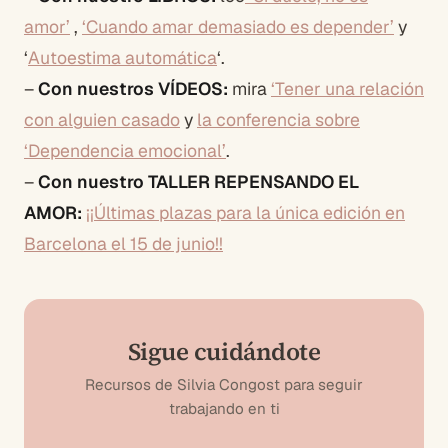
amor’
,
‘Cuando amar demasiado es depender’
y
‘
Autoestima automática
‘.
–
Con nuestros VÍDEOS:
mira
‘Tener una relación
con alguien casado
y
la conferencia sobre
‘Dependencia emocional’
.
–
Con nuestro TALLER REPENSANDO EL
AMOR:
¡¡Últimas plazas para la única edición en
Barcelona el 15 de junio!!
Sigue cuidándote
Recursos de Silvia Congost para seguir
trabajando en ti