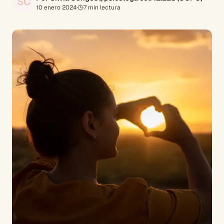
SC
10 enero 2024
·
7
min lectura