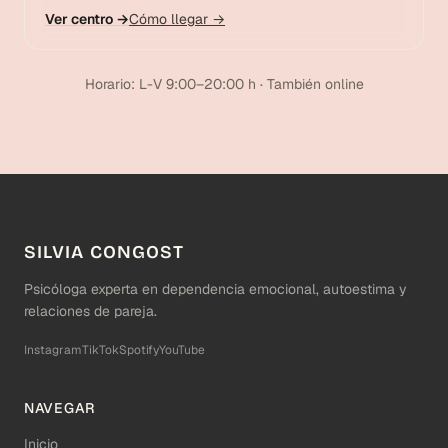
Ver centro →
Cómo llegar →
Horario: L-V 9:00–20:00 h · También online
SILVIA CONGOST
Psicóloga experta en dependencia emocional, autoestima y
relaciones de pareja.
Instagram
TikTok
Spotify
YouTube
NAVEGAR
Inicio