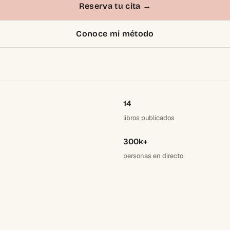
Reserva tu cita
→
Conoce mi método
14
libros publicados
300k+
personas en directo