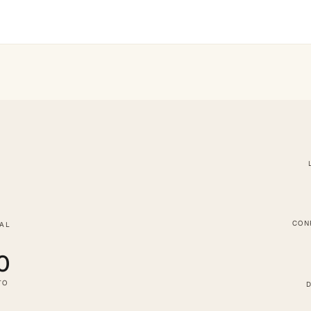
CON
TAL
0
TO
D