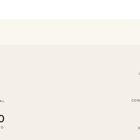
CON
TAL
0
TO
D