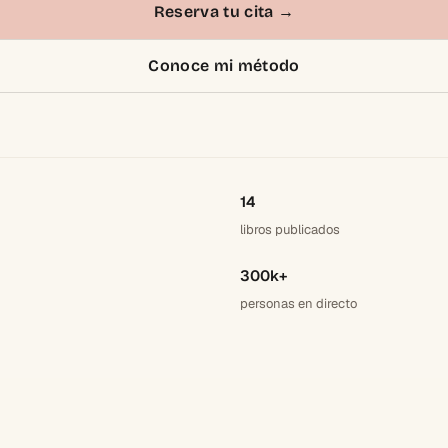
Reserva tu cita
→
Conoce mi método
14
libros publicados
300k+
personas en directo