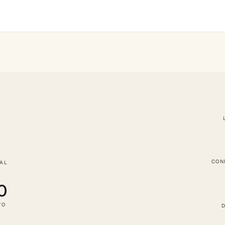
CON
TAL
0
TO
D