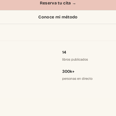
Reserva tu cita
→
Conoce mi método
14
libros publicados
300k+
personas en directo