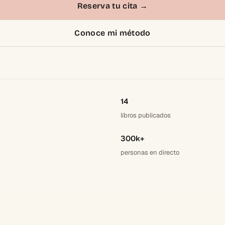
Reserva tu cita
→
Conoce mi método
14
libros publicados
300k+
personas en directo