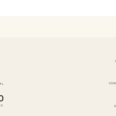
CON
TAL
0
TO
D