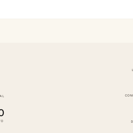
CON
TAL
0
TO
D