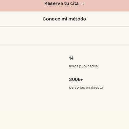
Reserva tu cita
→
Conoce mi método
14
libros publicados
300k+
personas en directo