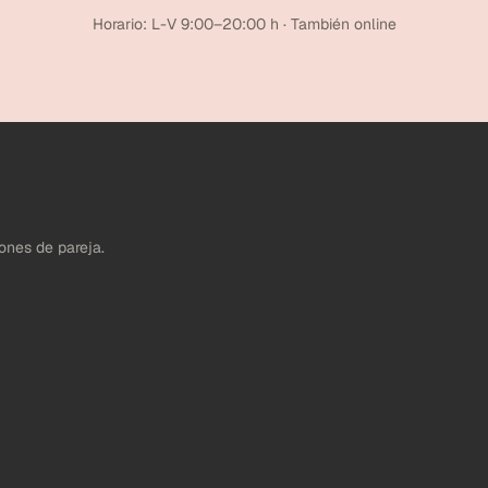
Horario: L-V 9:00–20:00 h · También online
ones de pareja.