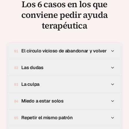
Los 6 casos en los que
conviene pedir ayuda
terapéutica
El círculo vicioso de abandonar y volver
0
1
Las dudas
0
2
La culpa
0
3
Miedo a estar solos
0
4
Repetir el mismo patrón
0
5