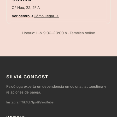
C/ Nou, 22, 2º A
Ver centro →
Cómo llegar →
Horario: L-V 9:00–20:00 h · También online
SILVIA CONGOST
Psicóloga experta en dependencia emocional, autoestima y
relaciones de pareja.
Instagram
TikTok
Spotify
YouTube