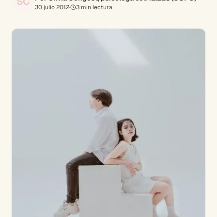
SC
30 julio 2012
·
3
min lectura