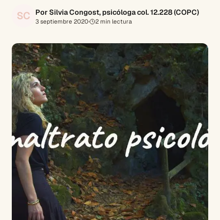
Por Silvia Congost, psicóloga col. 12.228 (COPC)
SC
3 septiembre 2020
·
2
min lectura