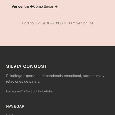
Ver centro →
Cómo llegar →
Horario: L-V 9:00–20:00 h · También online
SILVIA CONGOST
Psicóloga experta en dependencia emocional, autoestima y
relaciones de pareja.
Instagram
TikTok
Spotify
YouTube
NAVEGAR