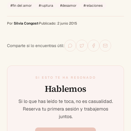
#
fin del amor
#
ruptura
#
desamor
#
relaciones
Por
Silvia Congost
·
Publicado:
2 junio 2015
Comparte si lo encuentras útil:
SI ESTO TE HA RESONADO
Hablemos
Si lo que has leído te toca, no es casualidad.
Reserva tu primera sesión y trabajemos
juntos.