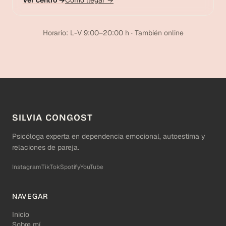
Ver centro →
Cómo llegar →
Horario: L-V 9:00–20:00 h · También online
SILVIA CONGOST
Psicóloga experta en dependencia emocional, autoestima y
relaciones de pareja.
Instagram
TikTok
Spotify
YouTube
NAVEGAR
Inicio
Sobre mí