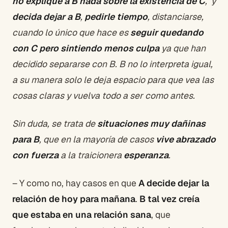
no explique a B nada sobre la existencia de C
, y
decida dejar a B
,
pedirle tiempo
, distanciarse,
cuando lo único que hace es
seguir quedando
con C pero sintiendo menos culpa
ya que han
decidido separarse con B. B no lo interpreta igual,
a su manera solo le deja espacio para que vea las
cosas claras y vuelva todo a ser como antes.
Sin duda, se trata de
situaciones muy dañinas
para B
, que en la mayoría de casos
vive abrazado
con fuerza
a la traicionera
esperanza
.
– Y como no, hay casos en que
A decide dejar la
relación de hoy para mañana
.
B tal vez creía
que estaba en una relación sana
, que