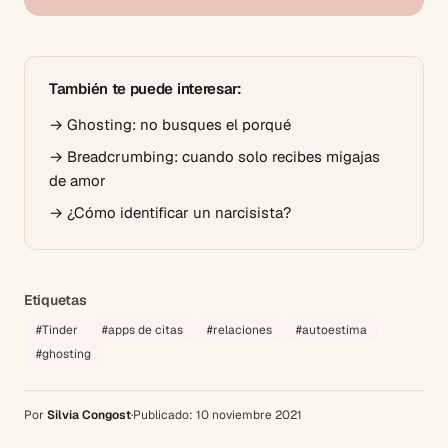
También te puede interesar:
→
Ghosting: no busques el porqué
→
Breadcrumbing: cuando solo recibes migajas
de amor
→
¿Cómo identificar un narcisista?
Etiquetas
#
Tinder
#
apps de citas
#
relaciones
#
autoestima
#
ghosting
Por
Silvia Congost
·
Publicado:
10 noviembre 2021