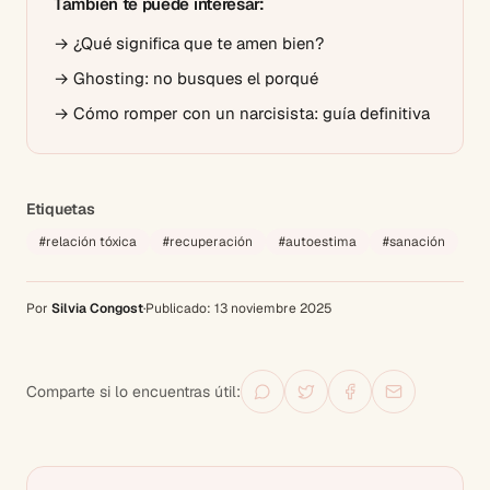
También te puede interesar:
→
¿Qué significa que te amen bien?
→
Ghosting: no busques el porqué
→
Cómo romper con un narcisista: guía definitiva
Etiquetas
#
relación tóxica
#
recuperación
#
autoestima
#
sanación
Por
Silvia Congost
·
Publicado:
13 noviembre 2025
Comparte si lo encuentras útil: