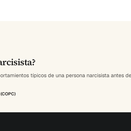
rcisista?
rtamientos típicos de una persona narcisista antes d
8 (COPC)