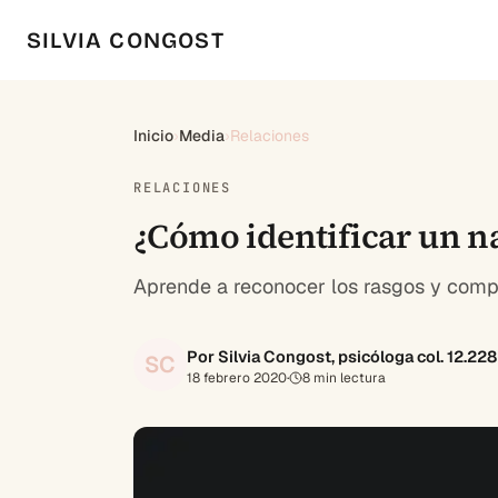
SILVIA CONGOST
Inicio
›
Media
›
Relaciones
RELACIONES
¿Cómo identificar un na
Aprende a reconocer los rasgos y compo
Por Silvia Congost, psicóloga col. 12.22
SC
18 febrero 2020
·
8
min lectura