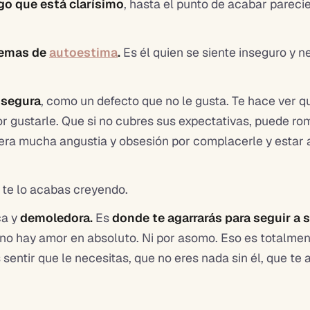
lgo que está clarísimo
, hasta el punto de acabar pareci
lemas de
autoestima
.
Es él quien se siente inseguro y ne
nsegura
, como un defecto que no le gusta. Te hace ver 
por gustarle. Que si no cubres sus expectativas, puede r
ra mucha angustia y obsesión por complacerle y estar a 
 te lo acabas creyendo.
ca y
demoledora.
Es
donde te agarrarás para seguir a 
 no hay amor en absoluto. Ni por asomo. Eso es totalment
entir que le necesitas, que no eres nada sin él, que te a