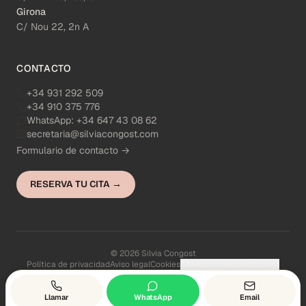
Girona
C/ Nou 22, 2n A
CONTACTO
+34 931 292 509
+34 910 375 776
WhatsApp:
+34 647 43 08 62
secretaria@silviacongost.com
Formulario de contacto →
RESERVA TU CITA →
© 2026 Silvia Congost
Política de privacidad
Aviso legal
Cookies
Configuración de cookies
Llamar
WhatsApp
Email