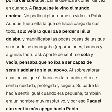
por la camarera
del bar al que iba a comer de vez
en cuando. A
Raquel se le vino el mundo
encima
. No podía ni plantearse su vida sin Pablo.
Aunque fuera ella la que se hacía cargo de casi
todo,
solo veía lo que iba a perder si él la
dejaba
, y magnificaba las pocas cosas de las que
su marido se encargaba (reparaciones, bancos y
algunas facturas). Aparte de sentirse
sola
y
vacía
,
pensaba que no iba a ser capaz de
seguir adelante sin su apoyo
. Al sobrevalorar
esas cosas que él hacía en la relación, ella se
sentía cuidada, protegida y segura. Su padre la
hacía sentir igual cuando era pequeña, también
era un hombre muy resolutivo, y por eso
Raquel
aún sentía más apego hacia Pablo
.