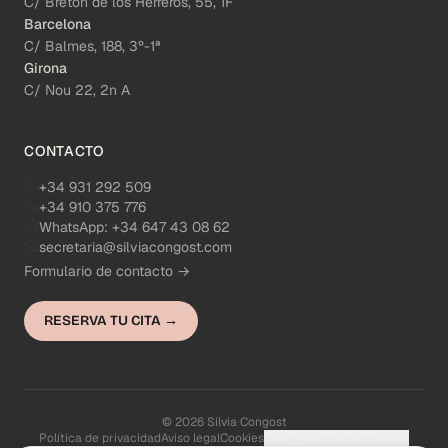
C/ Bretón de los Herreros, 55, 1F
Barcelona
C/ Balmes, 188, 3º-1ª
Girona
C/ Nou 22, 2n A
CONTACTO
+34 931 292 509
+34 910 375 776
WhatsApp:
+34 647 43 08 62
secretaria@silviacongost.com
Formulario de contacto →
RESERVA TU CITA →
© 2026 Silvia Congost
Política de privacidad
Aviso legal
Cookies
Configuración de cookies