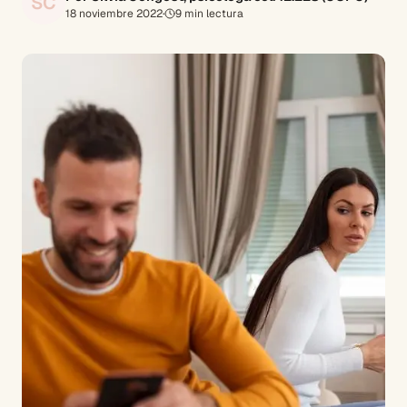
SC
18 noviembre 2022
·
9
min lectura