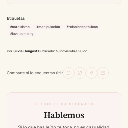
Etiquetas
#
narcisismo
#
manipulación
#
relaciones tóxicas
#
love bombing
Por
Silvia Congost
·
Publicado:
18 noviembre 2022
Comparte si lo encuentras útil:
SI ESTO TE HA RESONADO
Hablemos
Si lo que has leído te toca, no es casualidad.