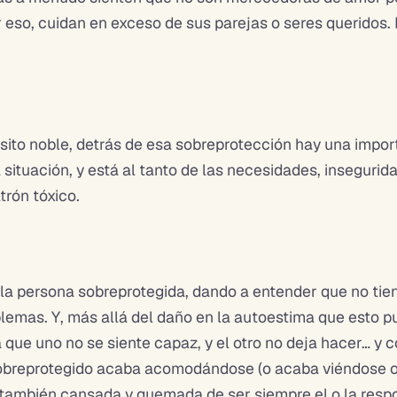
 eso, cuidan en exceso de sus parejas o seres queridos.
sito noble, detrás de esa sobreprotección hay una impor
situación, y está al tanto de las necesidades, insegurid
trón tóxico.
 la persona sobreprotegida, dando a entender que no tie
blemas. Y, más allá del daño en la autoestima que esto p
a que uno no se siente capaz, y el otro no deja hacer… y
l sobreprotegido acaba acomodándose (o acaba viéndose 
a también cansada y quemada de ser siempre el o la resp