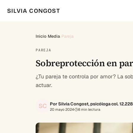
SILVIA CONGOST
Inicio
›
Media
›
Pareja
PAREJA
Sobreprotección en par
¿Tu pareja te controla por amor? La sob
actuar.
Por Silvia Congost, psicóloga col. 12.22
SC
20 mayo 2024
·
8
min lectura