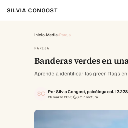
SILVIA CONGOST
Inicio
›
Media
›
Pareja
PAREJA
Banderas verdes en una
Aprende a identificar las green flags e
Por Silvia Congost, psicóloga col. 12.22
SC
26 marzo 2025
·
8
min lectura