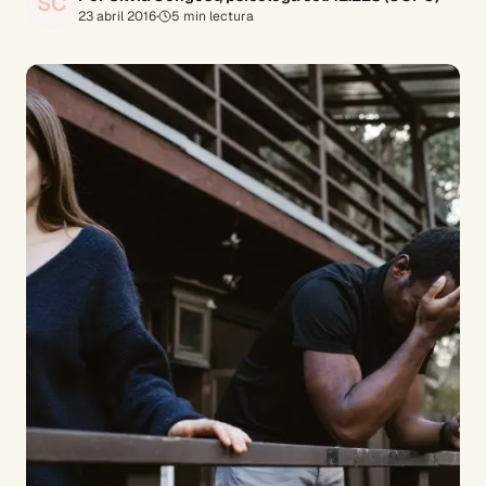
SC
23 abril 2016
·
5
min lectura