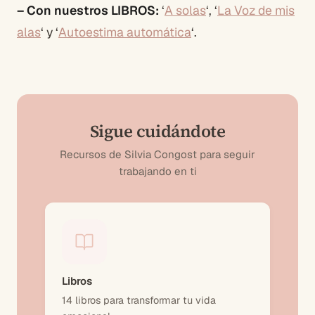
– Con nuestros LIBROS:
‘
A solas
‘, ‘
La Voz de mis
alas
‘ y ‘
Autoestima automática
‘.
Sigue cuidándote
Recursos de Silvia Congost para seguir
trabajando en ti
Libros
14 libros para transformar tu vida