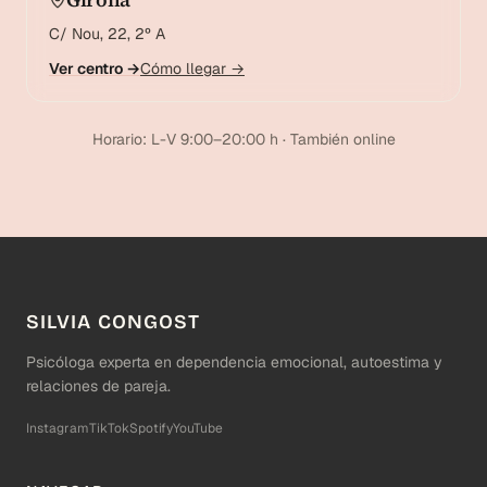
C/ Nou, 22, 2º A
Ver centro →
Cómo llegar →
Horario: L-V 9:00–20:00 h · También online
SILVIA CONGOST
Psicóloga experta en dependencia emocional, autoestima y
relaciones de pareja.
Instagram
TikTok
Spotify
YouTube