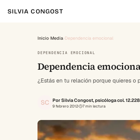
SILVIA CONGOST
Inicio
›
Media
›
Dependencia emocional
DEPENDENCIA EMOCIONAL
Dependencia emocional: 
¿Estás en tu relación porque quieres o
Por Silvia Congost, psicóloga col. 12.22
SC
9 febrero 2012
·
7
min lectura