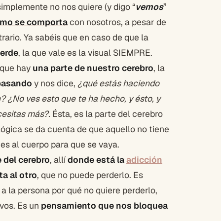
implemente no nos quiere (y digo “
vemos
”
omo se comporta
con nosotros, a pesar de
rario. Ya sabéis que en caso de que la
uerde
, la que vale es la visual SIEMPRE.
r que hay
una parte de nuestro cerebro
, la
 pasando
y nos dice,
¿qué estás haciendo
? ¿No ves esto que te ha hecho, y ésto, y
ecesitas más?.
Ésta, es la parte del cerebro
 lógica se da cuenta de que aquello no tiene
nes al cuerpo para que se vaya.
e del cerebro
, allí
donde está la
adicción
a al otro
, que no puede perderlo. Es
 a la persona por qué no quiere perderlo,
vos. Es un
pensamiento que nos bloquea