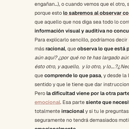
engañan…), o cuando vemos que el otro, s
porque esto
lo sabremos al observar c
que aquello que nos diga sea todo lo cont
información visual y auditiva no conc
Para explicarlo sencillo, podríamos deci
más
racional
, que
observa lo que está
aún aquí? ¿por qué no te has largado aún
ésto otro, y aquello, y lo otro, y lo….?¿N
que
comprende lo que pasa
, y desde la
sentido y que le tiene que dar instruccio
Pero
la dificultad viene por la otra part
emocional
. Esa parte
siente que necesit
totalmente
irracional
y si tu le preguntas
seguramente no tendrá demasiados moti
emocionalmente
.