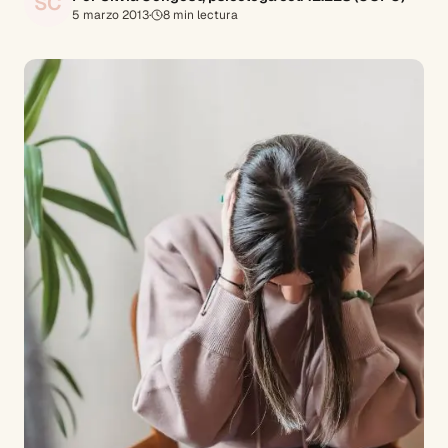
SC
5 marzo 2013
·
8
min lectura