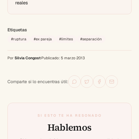
reales
Etiquetas
#
ruptura
#
ex pareja
#
límites
#
separación
Por
Silvia Congost
·
Publicado:
5 marzo 2013
Comparte si lo encuentras útil:
SI ESTO TE HA RESONADO
Hablemos