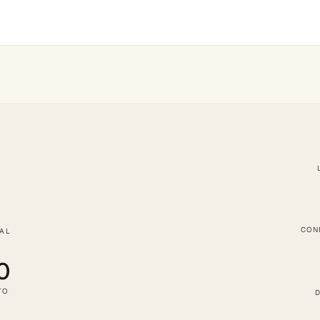
CON
TAL
0
TO
D