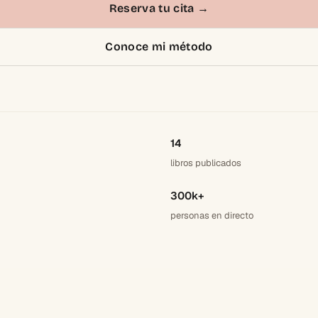
Reserva tu cita
→
Conoce mi método
14
libros publicados
300k+
personas en directo