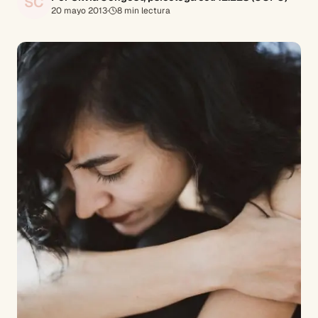
SC
20 mayo 2013
·
8
min lectura