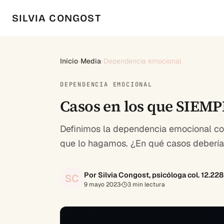
SILVIA CONGOST
Inicio
›
Media
›
Dependencia emocional
DEPENDENCIA EMOCIONAL
Casos en los que SIEMP
Definimos la dependencia emocional com
que lo hagamos. ¿En qué casos deberíam
Por Silvia Congost, psicóloga col. 12.22
SC
9 mayo 2023
·
3
min lectura