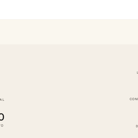
CON
TAL
0
TO
D