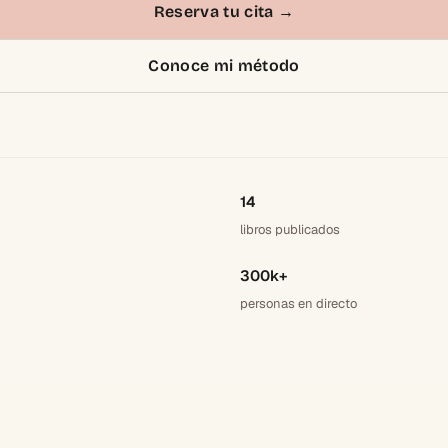
Reserva tu cita
→
Conoce mi método
14
libros publicados
300k+
personas en directo