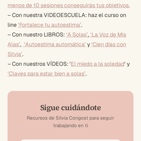
menos de 10 sesiones conseguirás tus objetivos.
– Con nuestra VIDEOESCUELA: haz el curso on
line
‘Fortalece tu autoestima’
.
– Con nuestro LIBROS:
‘A Solas’
,
‘La Voz de Mis
Alas’
,
‘Autoestima automática’
y
‘Cien días con
Silvia’
.
– Con nuestros VÍDEOS: ‘
El miedo a la soledad
‘ y
‘Claves para estar bien a solas’
.
Sigue cuidándote
Recursos de Silvia Congost para seguir
trabajando en ti