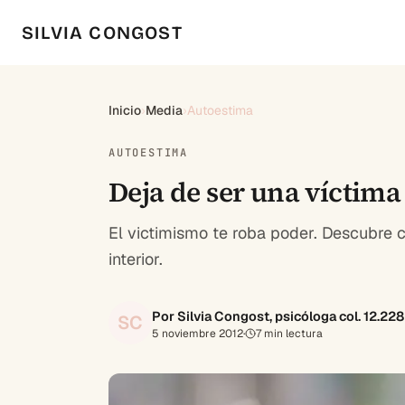
SILVIA CONGOST
Inicio
›
Media
›
Autoestima
AUTOESTIMA
Deja de ser una víctima
El victimismo te roba poder. Descubre c
interior.
Por Silvia Congost, psicóloga col. 12.22
SC
5 noviembre 2012
·
7
min lectura