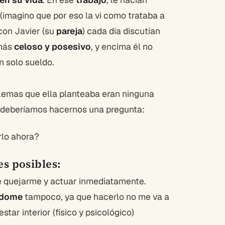
imagino que por eso la vi como trataba a
con Javier (su
pareja
) cada día discutían
 más
celoso y posesivo
, y encima él no
n solo sueldo.
blemas que ella planteaba eran ninguna
, deberíamos hacernos una pregunta:
rlo ahora?
s posibles:
de quejarme y actuar inmediatamente.
ándome
tampoco, ya que hacerlo no me va a
ar interior (físico y psicológico)