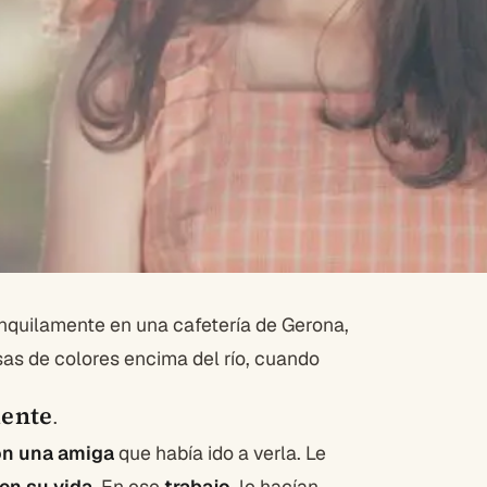
nquilamente en una cafetería de Gerona,
sas de colores encima del río, cuando
mente
.
on una amiga
que había ido a verla. Le
en su vida
. En ese
trabajo
, le hacían