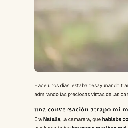
Hace unos días, estaba desayunando tra
admirando las preciosas vistas de las ca
una conversación atrapó mi 
Era
Natalia
, la camarera, que
hablaba c
explicaba todas
las cosas que iban mal 