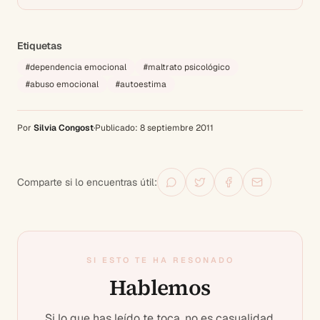
Etiquetas
#
dependencia emocional
#
maltrato psicológico
#
abuso emocional
#
autoestima
Por
Silvia Congost
·
Publicado:
8 septiembre 2011
Comparte si lo encuentras útil:
SI ESTO TE HA RESONADO
Hablemos
Si lo que has leído te toca, no es casualidad.