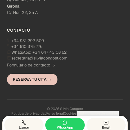
Girona
C/ Nou 22, 2n A
CONTACTO
+34 931 292 509
+34 910 375 776
WhatsApp:
+34 647 43 08 62
secretaria@silviacongost.com
Formulario de contacto →
RESERVA TU CITA →
© 2026 Silvia Congost
Política de privacidad
Aviso legal
Cookies
Configuración de cookies
Llamar
WhatsApp
Email