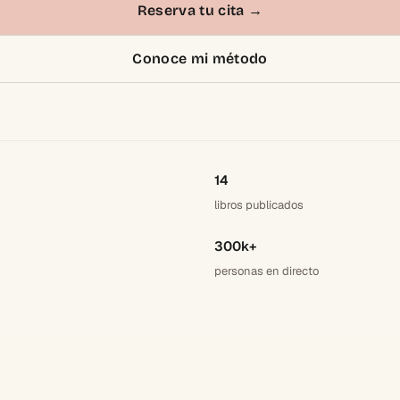
Reserva tu cita
→
Conoce mi método
14
libros publicados
300k+
personas en directo