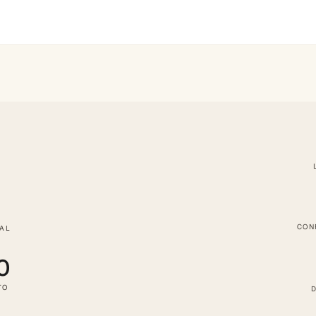
CON
TAL
0
TO
D