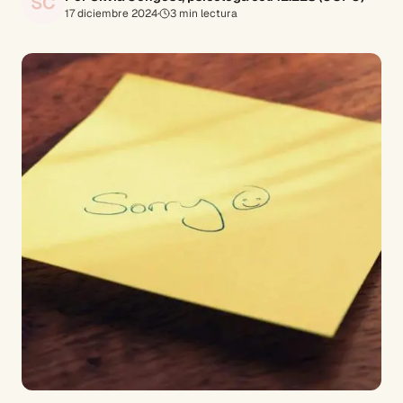
SC
17 diciembre 2024
·
3
min lectura