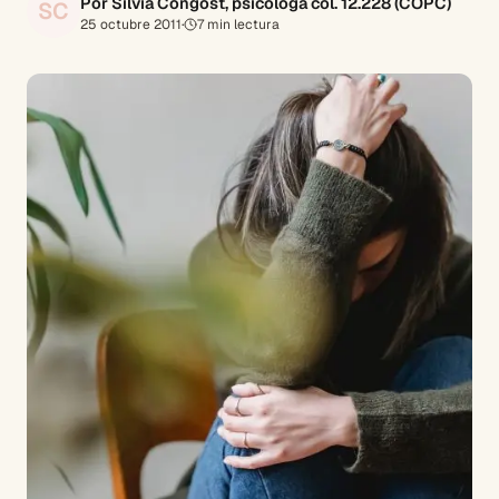
Por Silvia Congost, psicóloga col. 12.228 (COPC)
SC
25 octubre 2011
·
7
min lectura